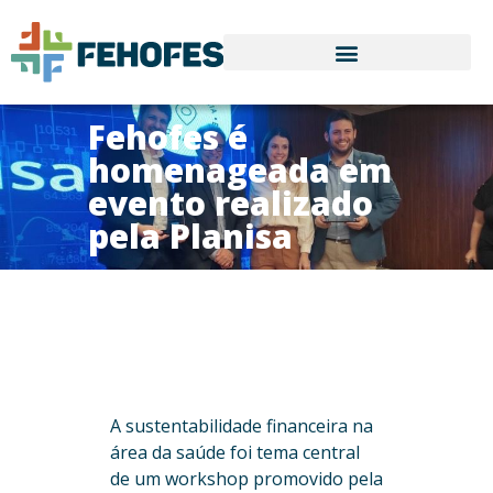
Fehofes é
homenageada em
evento realizado
pela Planisa
A sustentabilidade financeira na
área da saúde foi tema central
de um workshop promovido pela