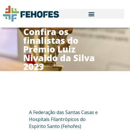
Confira os
finalistas do
Prêmio Luiz
Nivaldo da Silva
2023
A Federação das Santas Casas e
Hospitais Filantrópicos do
Espírito Santo (Fehofes)